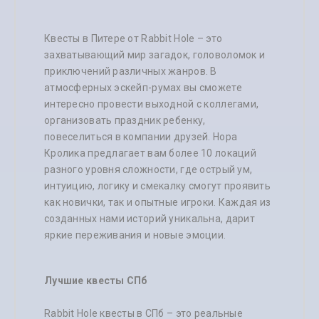
первый взгляд. А его
стремление заполучить
самое свежее мясо
Квесты в Питере от Rabbit Hole – это
настораживает…
захватывающий мир загадок, головоломок и
приключений различных жанров. В
Квест в СПб «Побег от
маньяка» - это хоррор,
атмосферных эскейп-румах вы сможете
который никого не оставит
интересно провести выходной с коллегами,
равнодушным. В этой
впечатляющей до ужаса
организовать праздник ребенку,
истории могут
повеселиться в компании друзей. Нора
поучаствовать до 6
Кролика предлагает вам более 10 локаций
игроков. Квест размещен
на нескольких локациях –
разного уровня сложности, где острый ум,
настоящее убежище
интуицию, логику и смекалку смогут проявить
маньяка-убийцы. Вам
как новички, так и опытные игроки. Каждая из
предстоит выбраться из
него живым, преодолев
созданных нами историй уникальна, дарит
свой страх и разгадав все
яркие переживания и новые эмоции.
головоломки этого
ужасного места, иначе
велики шансы остаться в
хранилище в качестве
Лучшие квесты СПб
мяса. Здесь вы
встретитесь с самим
Rabbit Hole квесты в СПб – это реальные
маньяком, а также