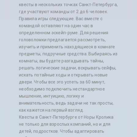
другими обитателями
квесты в нескольких точках Санкт-Петербурга,
убежища, еще живыми
где участвуют команды от 2 до 6 человек.
или уже не очень.
Правила игры следующие. Вас вместе с
Квест «Побег от маньяка»
командой оставляют на один час в
доступен в двух режимах
определенном эскейп-руме. Для решения
сложности: квест и
перформанс. Режим
головоломки предлагается рассмотреть,
«квест» рассчитан на
изучить и применить находящиеся в комнате
детей от 14 лет: уровень
предметы, подручные средства. Выбираясь из
спецэффектов снижен,
поэтому в игре могут
комнаты, вы будете разгадывать тайны,
участвовать подростки,
решать логические задачи, вскрывать сейфы,
семьи. Уровень
искать потайные ходы и открывать новые
«перформанс» - это игра с
актером, что создает
двери. Чтобы все это успеть за 60 минут,
максимальный эффект
необходимо подключить нестандартное
погружения в атмосферу
мышление, интуицию, логику и
ужаса. Принимать участие
в нем могут только
внимательность, ведь задачи не так просты,
молодые люди, старше 18
как кажется на первый взгляд.
лет. Для детей младше 14
Квесты в Санкт-Петербурге от Норы Кролика
лет квест запрещен.
не только для взрослых компаний, но и для
детей, подростков. Чтобы адаптировать