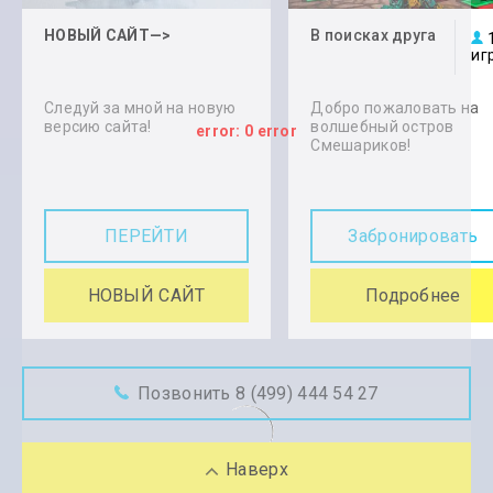
НОВЫЙ САЙТ—>
В поисках друга
иг
Следуй за мной на новую
Добро пожаловать на
версию сайта!
волшебный остров
error: 0 error
Смешариков!
ПЕРЕЙТИ
Забронировать
НОВЫЙ САЙТ
Подробнее
Позвонить 8 (499) 444 54 27
Наверх