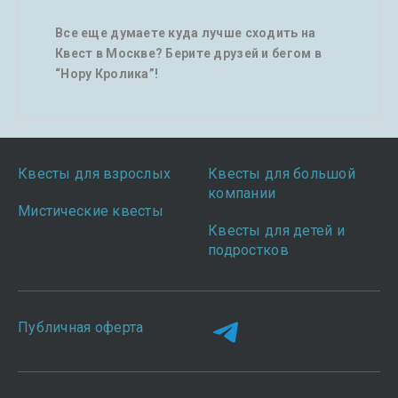
Все еще думаете куда лучше сходить на
Квест в Москве? Берите друзей и бегом в
“Нору Кролика”!
Квесты для взрослых
Квесты для большой
компании
Мистические квесты
Квесты для детей и
подростков
Публичная оферта