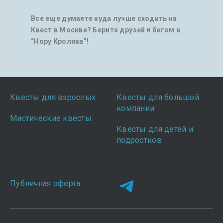
Все еще думаете куда лучше сходить на
Квест в Москве? Берите друзей и бегом в
“Нору Кролика”!
Квесты для взрослых
Квесты для большой
компании
Мистические квесты
Квесты для детей и
подростков
Публичная оферта